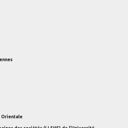
éennes
 Orientale
aines des sociétés (LLSHS) de l’Université