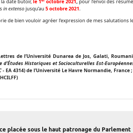
er
la date butoir,
le
1
octobre 2021
,
pour l’envoi des résumés
es
in extenso
jusqu’au
5 octobre 2021
.
ie de bien vouloir agréer l’expression de mes salutations l
Lettres de l’Université Dunarea de Jos, Galati, Rouman
e d’Études Historiques et Socioculturelles Est-Européenne
C
- EA 4314) de l’Université Le Havre Normandie, France
(HCILFF)
ce placée sous le haut patronage du Parlement