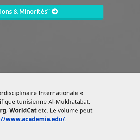
ions & Minorités”
rdisciplinaire Internationale
«
tifique tunisienne Al-Mukhatabat,
org
,
WorldCat
etc. Le volume peut
://www.academia.edu/
.