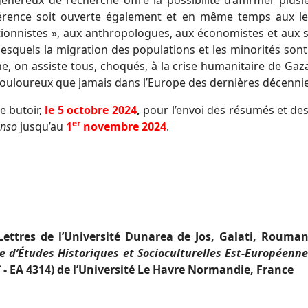
néreux de recherche offre la possibilité d’affirmer plu
érence soit ouverte également et en même temps aux lettr
sationnistes », aux anthropologues, aux économistes et aux
 lesquels la migration des populations et les minorités sont 
e, on assiste tous, choqués, à la crise humanitaire de Gaza
 douloureux que jamais dans l’Europe des dernières décenni
e butoir,
le 5 octobre
2024
,
pour l’envoi des résumés et des
er
enso
jusqu’au
1
novembre 2024
.
 Lettres de l’Université Dunarea de Jos, Galati, Rouma
e d’Études Historiques et Socioculturelles Est-Européenn
C
- EA 4314) de l’Université Le Havre Normandie, France